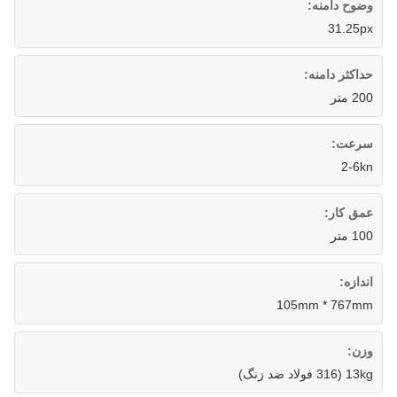
وضوح دامنه:
31.25px
حداکثر دامنه:
200 متر
سرعت:
2-6kn
عمق کار:
100 متر
اندازه:
105mm * 767mm
وزن:
13kg (316 فولاد ضد زنگ)