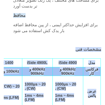
برای مسافت های مختلف ، یک رنگ تصویر متعادل
تر بدست آورد
محافظ
برای افزایش حداکثر ایمنی ، از پین محافظ اضافه
بار یدک کش استفاده می شود
مشخصات فنی
مدل
iSide 4900
iSide 4900L
ide 1400
فرکانس
400kHz و
400kHz و
100kHz و 400kHz
کار
900kHz
900kHz
20 ~ 1000μs
20 ~ 1000μs
00μs (CW)
(CW) ،
(CW) ،
عرض
پالس
1ms ~ 4ms
1ms ~ 4ms
 4ms (LFM)
(LFM)
(LFM)