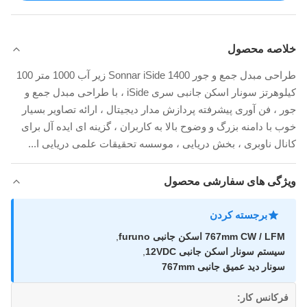
خلاصه محصول
طراحی مبدل جمع و جور Sonnar iSide 1400 زیر آب 1000 متر 100
کیلوهرتز سونار اسکن جانبی سری iSide ، با طراحی مبدل جمع و
جور ، فن آوری پیشرفته پردازش مدار دیجیتال ، ارائه تصاویر بسیار
خوب با دامنه بزرگ و وضوح بالا به کاربران ، گزینه ای ایده آل برای
کانال ناوبری ، بخش دریایی ، موسسه تحقیقات علمی دریایی ا...
ویژگی های سفارشی محصول
برجسته کردن
767mm CW / LFM اسکن جانبی furuno
,
سیستم سونار اسکن جانبی 12VDC
,
سونار دید عمیق جانبی 767mm
فرکانس کار: