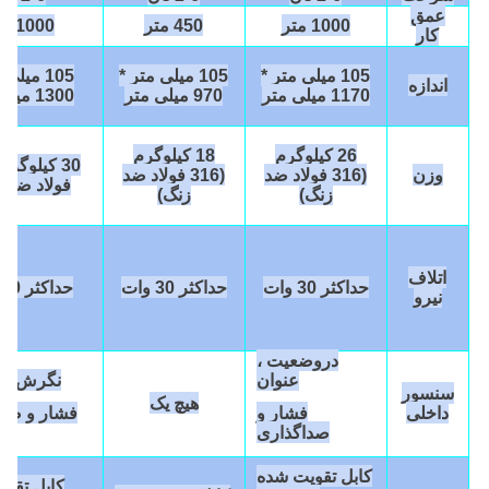
عمق
1000 متر
450 متر
1000 متر
کار
105 میلی متر *
105 میلی متر *
105 میلی
اندازه
1170 میلی متر
970 میلی متر
1300 میلی متر
26 کیلوگرم
18 کیلوگرم
وزن
(316 فولاد ضد
(316 فولاد ضد
فولاد ضد ز
زنگ)
زنگ)
اتلاف
حداکثر 30 وات
حداکثر 30 وات
حداکثر
0 وات
4
نیرو
در
وضعیت ،
عنوان
نگرش ، ع
سنسور
هیچ یک
داخلی
فشار و
فشار و صد
صداگذاری
کابل تقویت شده
کابل تقو