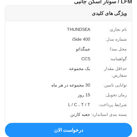
/ LFM سونار اسکن جانبی
ویژگی های کلیدی
نام تجاری:
THUNDSEA
شماره مدل:
iSide 400
محل مبدا:
چینگدائو
گواهینامه:
CCS
حداقل مقدار
یک مجموعه
سفارش:
توانایی تامین:
30 مجموعه در هر ماه
زمان تحویل:
15 روز
شرایط پرداخت:
L / C ، T / T
بسته بندی استاندارد:
جعبه کارتن
درخواست الان