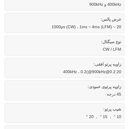
400kHz و 900kHz
عرض پالس:
20 ~ 1000μs (CW) ، 1ms ~ 4ms (LFM)
نوع سیگنال:
CW / LFM
زاویه پرتو افقی:
0.2:20@400kHz ، 0.2(@900kHz
زاویه پرتوی عمودی:
45 درجه
شیب پرتو:
10 ° ， 15 ° ， 20 °