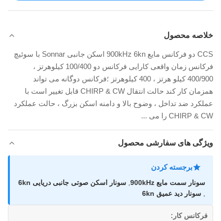
خلاصه محصول
CCS دو فرکانس مایع 900kHz 6kn اسکن جانبی Sonnar با سوئیچ
فرکانس زمان واقعی کارایی فرکانس دو 100/400 کیلوهرتز ،
400/900 کیلو هرتز ، 400 کیلوهرتز ؛فرکانس دوگانه می تواند
همزمان کار کند حالت انتقال CHIRP & CW قابل تغییر است با
عملکرد ضد تداخل ، وضوح بالا و دامنه اسکن بزرگ ، حالت عملکرد
CHIRP & CW را می ...
ویژگی های سفارشی محصول
برجسته کردن
سونار سمت مایع 900kHz
,
سونار اسکن صوتی جانبی دریایی 6kn
,
سونار دید عمیق 6kn
فرکانس کار: