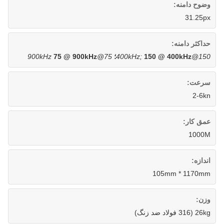
وضوح دامنه:
31.25px
حداکثر دامنه:
150@400kHz;
150 @ 400kHz؛
75@900kHz
75 @ 900kHz
سرعت:
2-6kn
عمق کار:
1000M
اندازه:
105mm * 1170mm
وزن:
26kg (316 فولاد ضد زنگ)