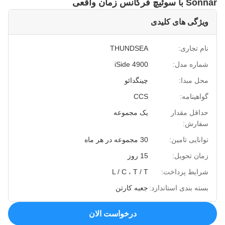
Sonnar با سوئیچ فرکانس زمان واقعی
ویژگی های کلیدی
نام تجاری:
THUNDSEA
شماره مدل:
iSide 4900
محل مبدا:
چینگدائو
گواهینامه:
CCS
حداقل مقدار
یک مجموعه
سفارش:
توانایی تامین:
30 مجموعه در هر ماه
زمان تحویل:
15 روز
شرایط پرداخت:
L / C ، T / T
بسته بندی استاندارد:
جعبه کارتن
درخواست الان