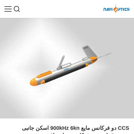
CCS دو فرکانس مایع 900kHz 6kn اسکن جانبی