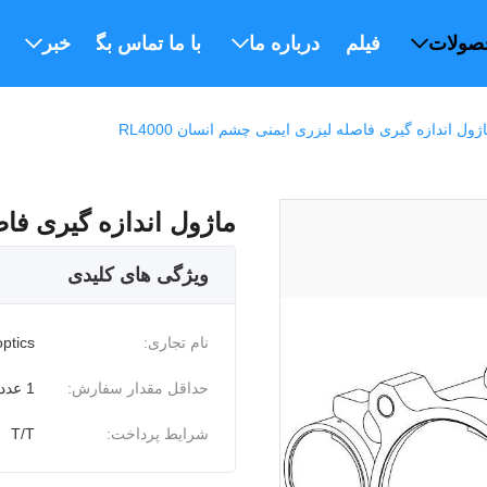
صولات
فیلم
درباره ما
با ما تماس بگیرید
خبر
ژول اندازه گیری فاصله لیزری ایمنی چشم انسان RL4000
ماژول اندازه گیری فاصله
ویژگی های کلیدی
نام تجاری:
ptics
حداقل مقدار سفارش:
1 عدد
شرایط پرداخت:
T/T