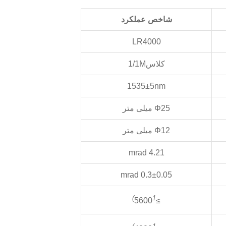
شاخص عملکرد
LR4000
کلاس1/1M
1535±5nm
Φ25 میلی متر
Φ12 میلی متر
4.21 mrad
0.3±0.05 mrad
1)
≥5600