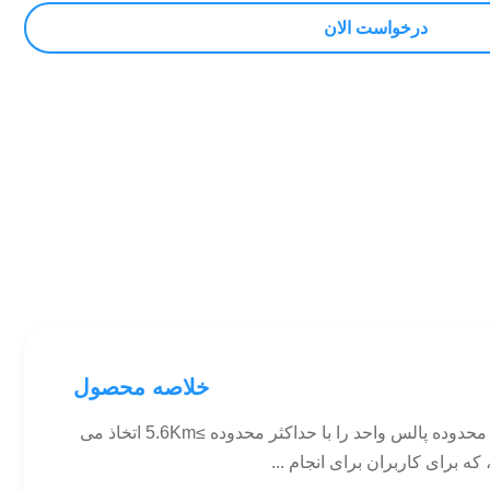
درخواست الان
خلاصه محصول
1بررسی کلی محصول ماژول محدوده ایمنی چشم انسان RL4000 یک محصول ایمنی چشم انسان کلاس 1/1M است. این محصول محدوده پالس واحد را با حداکثر محدوده ≥5.6Km اتخاذ می