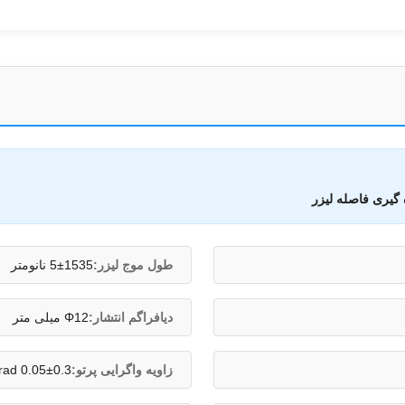
 گیری فاصله لیزر
طول موج لیزر:
5±1535 نانومتر
دیافراگم انتشار:
Φ12 میلی متر
زاویه واگرایی پرتو:
0.05±0.3 mrad