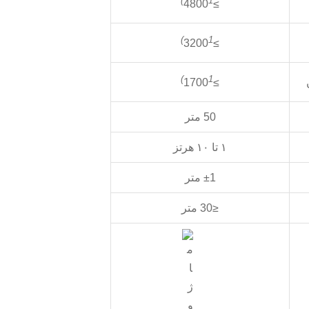
1)
≥4800
1)
≥3200
1)
≥1700
50 متر
۱ تا ۱۰ هرتز
±1 متر
≤30 متر