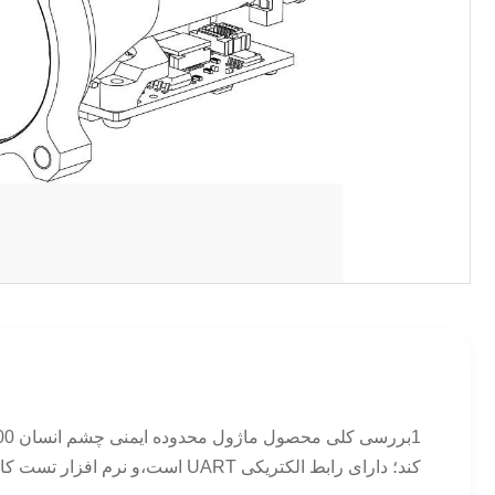
کند؛ دارای رابط الکتریکی UART است،و نرم افزار تست کامپیوتری بالایی را ارائه می دهد، مجموعه دستورات و پروتکل ارتباطات، که برای کاربران برای انجام ...