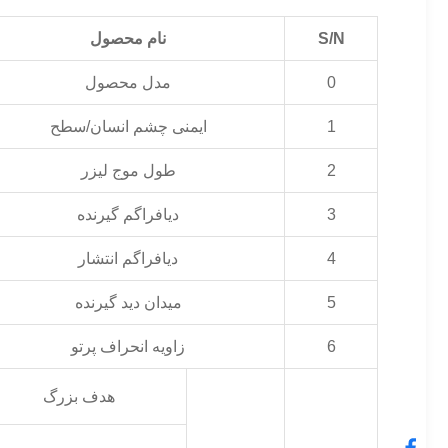
S/N
نام محصول
0
مدل محصول
1
ایمنی چشم انسان/سطح
2
طول موج لیزر
3
دیافراگم گیرنده
4
دیافراگم انتشار
5
میدان دید گیرنده
6
زاویه انحراف پرتو
هدف بزرگ