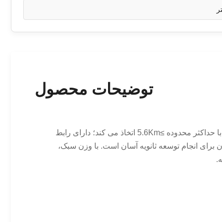
توضیحات محصول
ماژول محدوده ایمنی چشم انسان RL4000 یک محصول ایمنی چشم انسان کلاس 1/1M است. این محصول محدوده پالس واحد را با حداکثر محدوده ≥5.6Km اتخاذ می کند؛ دارای رابط
ربران برای انجام توسعه ثانویه آسان است. با وزن سبک،
.