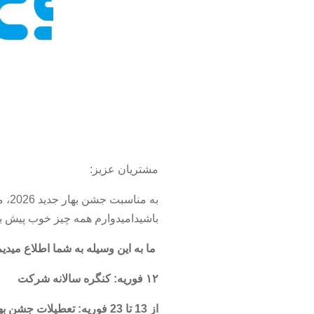
مشتريان عزيز:
به 
باشيداميدوارم همه چيز خوب پيش ب
ما به اين وسيله به شما اطلاع ميدي
۱۲ فوریه: کنگره سالانه شرکت
از 13 تا 23 فوريه: تعطيلات جشن بهار جديد چين!