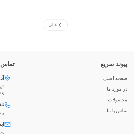
قبلی
پيوند سريع
تماس 
صفحه اصلی
آد
در مورد ما
425
محصولات
تل
تماس با ما
75
ای
om