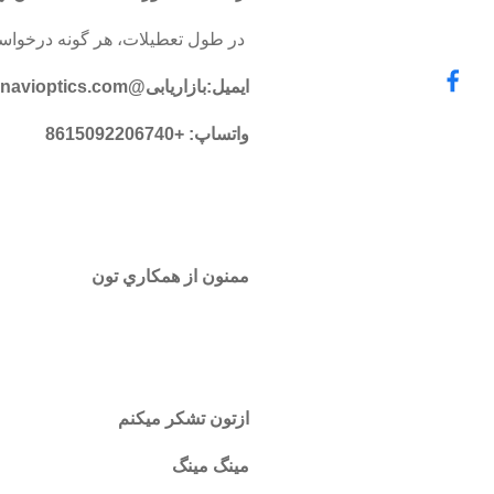
در طول تعطیلات، هر گونه درخواست
ایمیل:
بازاریابی@navioptics.com
واتساپ: +8615092206740
ممنون از همکاري تون
ازتون تشکر میکنم
مينگ مينگ