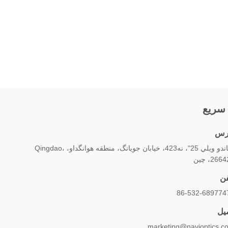
سریع
رس
"لياندو ويلي 25"، نه423، خیابان جویانگ، منطقه هوانگداو، Qingdao،
266، چین
فن
86-532-689774
میل
marketing@navioptics.c