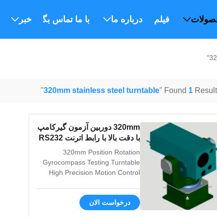
صولات
فیلم
درباره ما
با ما تماس بگیرید
خبر
"
320mm stainless steel turntable
Found
1
Results
320mm دوربين آزمون گيرکامپ
با دقت بالا با رابط اترنت RS232
RS422
320mm Position Rotation
Gyrocompass Testing Turntable
High Precision Motion Control
with RS232 / RS422 / Ethernet
Interface This specialized testing
درخواست الان
turntable provides exceptional
accuracy for gyrocompass and