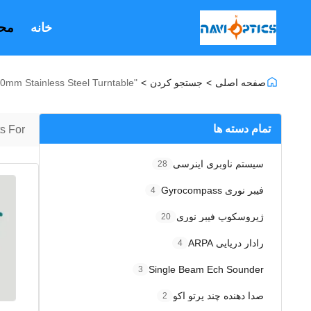
خانه
مح
صفحه اصلی
>
جستجو کردن
>
"320mm Stainless Steel Turntable"
تمام دسته ها
 For "
سیستم ناوبری اینرسی
28
فیبر نوری Gyrocompass
4
ژیروسکوپ فیبر نوری
20
رادار دریایی ARPA
4
Single Beam Ech Sounder
3
صدا دهنده چند پرتو اکو
2