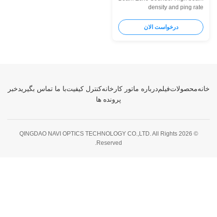
density and ping rate
Miniaturization Features
Miniaturization of products Easy
درخواست الان
to install, suitable for installation
of small vessels High beam
density Equiangular and
equidistant beam modes are
switchable. A maximum of 512
beams are ...
خانه
محصولات
فیلم
درباره ما
تور کارخانه
کنترل کیفیت
با ما تماس بگیرید
خبر
پرونده ها
© 2026 QINGDAO NAVI OPTICS TECHNOLOGY CO.,LTD. All Rights
Reserved.